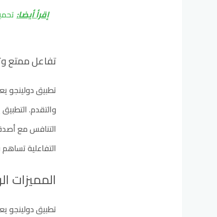
إقرأ أيضا:
تحميل برنامج 5000 
تفاعل ممتع و
تطبيق دولينجو يع
والتقدم. التطبيق
التنافس مع أصدقا
التفاعلية تساهم ف
المميزات ال
تطبيق دولينجو يعد