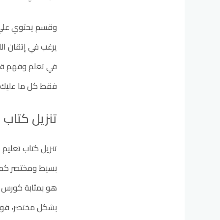
وقسم يحتوي علي ا
يرغب في إتقان الل
في تعلم وفهم قواع
فقط كل ما عليك ه
تنزيل كتاب تع
هو بمثابة كورس شا
بشكل مختصر، قواع