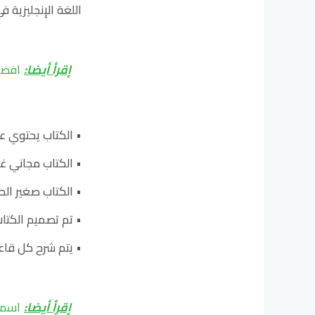
اللغة الإنجليزية ف
إقرأ أيضا:
افضل 10 روايات تساعدك على تحسين اللغة 
• الكتاب يحتوي على 
• الكتاب مجاني غي
• الكتاب صغير ال
• تم تصميم الكتاب
• يتم شرح كل قا
إقرأ أيضا:
اسماء