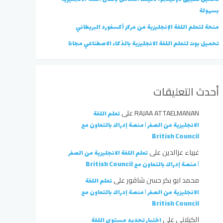
بسهولة
منحة لتعلم اللغة الإنجليزية من مركز أكسفورد البريطاني
تحميل بوت لتعلم اللغة الانجليزية بالذكاء الاصطناعي مجانا
أحدث التعليقات
RAJAA ATTAELMANAN
على
تعلم اللغة
الانجليزية من الصفر | منصة إدراك بالتعاون مع
British Council
غيياء عزالدين
على
تعلم اللغة الانجليزية من الصفر
| منصة إدراك بالتعاون مع British Council
محمد ابو بكر حسن شاقور
على
تعلم اللغة
الانجليزية من الصفر | منصة إدراك بالتعاون مع
British Council
الكيلاني
على
اختبار تحديد مستوى اللغة